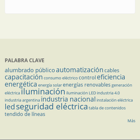
PALABRA CLAVE
automatización
alumbrado público
cables
capacitación
eficiencia
control
consumo eléctrico
energética
energías renovables
energía solar
generación
iluminación
eléctrica
iluminación LED
industria 4.0
industria nacional
industria argentina
instalación eléctrica
seguridad eléctrica
led
tabla de contenidos
tendido de líneas
Más