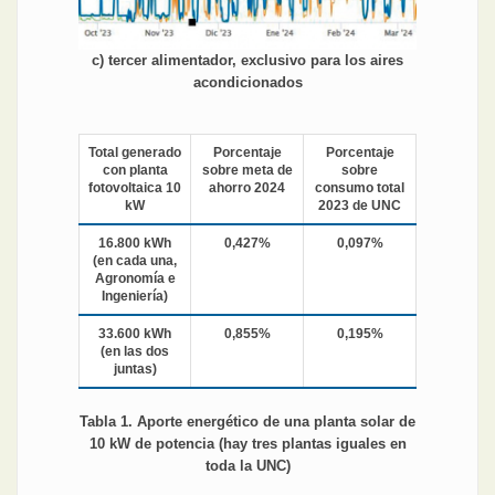
c) tercer alimentador, exclusivo para los aires
acondicionados
Total generado
Porcentaje
Porcentaje
con planta
sobre meta de
sobre
fotovoltaica 10
ahorro 2024
consumo total
kW
2023 de UNC
16.800 kWh
0,427%
0,097%
(en cada una,
Agronomía e
Ingeniería)
33.600 kWh
0,855%
0,195%
(en las dos
juntas)
Tabla 1. Aporte energético de una planta solar de
10 kW de potencia (hay tres plantas iguales en
toda la UNC)