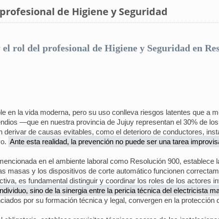
l profesional de Higiene y Seguridad
 y el rol del profesional de Higiene y Seguridad en R
ble en la vida moderna, pero su uso conlleva riesgos latentes que 
ndios —que en nuestra provincia de Jujuy representan el 30% de los
en derivar de causas evitables, como el deterioro de conductores, in
vo.
Ante esta realidad, la prevención no puede ser una tarea improvi
cionada en el ambiente laboral como Resolución 900, establece las 
las masas y los dispositivos de corte automático funcionen correctame
tiva, es fundamental distinguir y coordinar los roles de los actores i
ividuo, sino de la sinergia entre la pericia técnica del electricista ma
nciados por su formación técnica y legal, convergen en la protección d