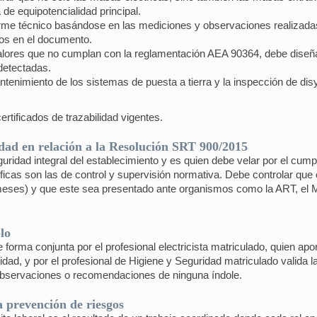
de equipotencialidad principal.
forme técnico basándose en las mediciones y observaciones realizadas
dos en el documento.
valores que no cumplan con la reglamentación AEA 90364, debe diseñ
detectadas.
tenimiento de los sistemas de puesta a tierra y la inspección de dis
tificados de trazabilidad vigentes.
idad en relación a la Resolución SRT 900/2015
uridad integral del establecimiento y es quien debe velar por el cump
cas son las de control y supervisión normativa. Debe controlar que e
eses) y que este sea presentado ante organismos como la ART, el Min
lo
orma conjunta por el profesional electricista matriculado, quien apor
dad, y por el profesional de Higiene y Seguridad matriculado valida l
observaciones o recomendaciones de ninguna índole.
a prevención de riesgos