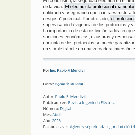
En conclusión, la seguridad eléctrica en el ámb
de la vida.
El electricista profesional matriculad
calibrado y asegurando que la infraestructura f
riesgosa” potencial. Por otro lado,
el profesion
supervisando la vigencia de los protocolos y ve
La importancia de esta distinción radica en qu
sanciones económicas, clausuras y responsabili
conjunta de los protocolos se puede garantizar
un simple trámite en una verdadera inversión e
Por
Ing. Pablo F. Mendivil
Fuente:
Ingeniería Mendivil
Autor:
Pablo F. Mendivil
Publicado en:
Revista Ingeniería Eléctrica
Número:
Digital
Mes:
Abril
Año:
2026
Palabra clave:
higiene y seguridad
seguridad eléctr