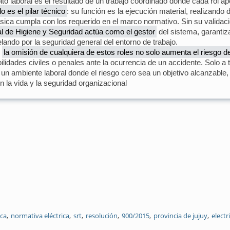
ito laboral es el resultado de un trabajo coordinado donde cada rol ap
o es el pilar técnico
: su función es la ejecución material, realizando
ísica cumpla con los requerido en el marco normativo. Sin su validaci
al de Higiene y Seguridad actúa como el gestor
del sistema, garantiz
lando por la seguridad general del entorno de trabajo.
e
la omisión de cualquiera de estos roles no solo aumenta el riesgo de
dades civiles o penales ante la ocurrencia de un accidente. Solo a t
 un ambiente laboral donde el riesgo cero sea un objetivo alcanzabl
n la vida y la seguridad organizacional
ica
normativa eléctrica
srt
resolución
900/2015
provincia de jujuy
electr