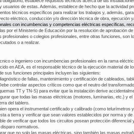
bligatorio, establece requisitos técnicos acerca de las instalaciones 
 y usuarios de estas. Además, establece de hecho que la actividad pr
tos técnicos específicos para realizar los trabajos y, además, garant
ecto eléctrico, conducción y/o dirección técnica de obra, ejecución y/
onales con incumbencias y competencias eléctricas específicas, rec
as por el Ministerio de Educación por la resolución de aprobación de l
rofesionales o colegios profesionales, entre otras funciones, son los
cutados o a realizar.
 técnico o ingeniero con incumbencias profesionales en la rama eléct
ido en AEA, es el responsable técnico de la ejecución material de los
e sus funciones principales incluyen las siguientes:
 diagnóstico de fallas, mantenimiento y certificación de cableados, tabl
ebe controlar aspectos críticos como que el neutro del transformado
quemas TT y TN-S) para evitar que la instalación derive accidentalm
ar que todas las masas eléctricas (motores, luminarias, etc.) y el 
rra del tablero.
en opera el instrumental certificado y calibrado (como telurímetros y
sta a tierra y verificar que sean valores establecidos por norma y de 
le de verificar que todos los circuitos posean protección diferencial 
 disparo normativos.
ar que no solo las masas eléctricas, sino también las masas extrañ