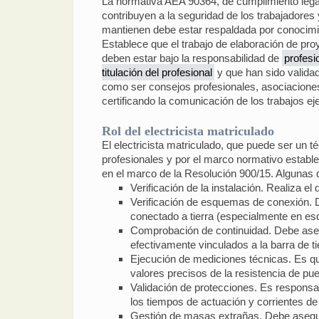
La normativa AEA 90364, de cumplimiento legal o
contribuyen a la seguridad de los trabajadores
mantienen debe estar respaldada por conocimien
Establece que el trabajo de elaboración de proy
deben estar bajo la responsabilidad de
profesi
titulación del profesional
y que han sido validad
como ser consejos profesionales, asociaciones p
certificando la comunicación de los trabajos eje
Rol del electricista matriculado
El electricista matriculado, que puede ser un
profesionales y por el marco normativo establec
en el marco de la Resolución 900/15. Algunas d
Verificación de la instalación. Realiza el
Verificación de esquemas de conexión. D
conectado a tierra (especialmente en es
Comprobación de continuidad. Debe asegur
efectivamente vinculados a la barra de tie
Ejecución de mediciones técnicas. Es qui
valores precisos de la resistencia de pue
Validación de protecciones. Es responsab
los tiempos de actuación y corrientes de
Gestión de masas extrañas. Debe asegur