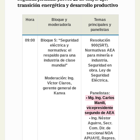
transición energética y desarrollo productivo
Hora
Bloque y
Temas
moderador/a
principales y
panelistas
09:00
Bloque 5: “Seguridad
Resolución
eléctrica y
900(SRT).
normativa: el
Normativas AEA
respaldo para una
para minería e
industria de clase
industria.
mundial”
Seguridad en
obra. Ley de
Seguridad
Moderación: Ing.
Eléctrica.
Víctor Claros,
gerente general de
Kanva
Panelistas:
• Mg. Ing. Carlos
Manili,
vicepresidente
segundo de AEA
• Ing. Néstor
Aguirre, Secr.
Com. Dir. de
seccional NOA
APUAYE, Repres.