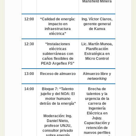
Mansfield Minera
12:00
“Calidad de energía:
Ing. Víctor Claros,
impacto en
gerente general
infraestructura
de Kanva
eléctrica”
12:30
“Instalaciones
Lic. Martín Munoa,
eléctricas
Planificación
subterráneas con
Estratégica en
caños flexibles de
Micro Control
PEAD Argeflex FS”
13:00
Receso de almuerzo
Almuerzo libre y
networking
14:00
Bloque 7: “Talento
Brecha de
jujeño y del NOA: El
talentos y la
motor humano
urgencia de la
detrás de la energía”
carrera de
Ingeniería
Eléctrica en
Moderación: Ing.
Jujuy.
Daniel Nieto,
Capacitación y
profesor UNJU,
retención de
consultor privado
nuevos perfiles
sobre energía