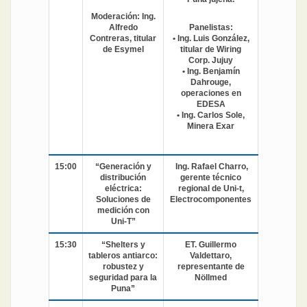
Moderación: Ing.
Alfredo
Panelistas:
Contreras, titular
• Ing. Luis González,
de Esymel
titular de Wiring
Corp. Jujuy
• Ing. Benjamín
Dahrouge,
operaciones en
EDESA
• Ing. Carlos Sole,
Minera Exar
15:00
“Generación y
Ing. Rafael Charro,
distribución
gerente técnico
eléctrica:
regional de Uni-t,
Soluciones de
Electrocomponentes
medición con
Uni-T”
15:30
“Shelters y
ET. Guillermo
tableros antiarco:
Valdettaro,
robustez y
representante de
seguridad para la
Nöllmed
Puna”