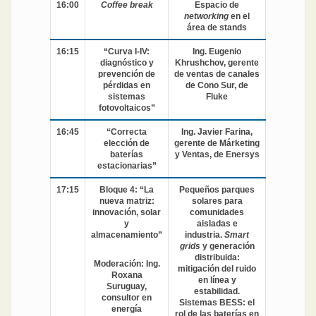
16:00
Coffee break
Espacio de
networking
en el
área de stands
16:15
“Curva I-IV:
Ing. Eugenio
diagnóstico y
Khrushchov, gerente
prevención de
de ventas de canales
pérdidas en
de Cono Sur, de
sistemas
Fluke
fotovoltaicos”
16:45
“Correcta
Ing. Javier Farina,
elección de
gerente de Márketing
baterías
y Ventas, de Enersys
estacionarias”
17:15
Bloque 4: “La
Pequeños parques
nueva matriz:
solares para
innovación, solar
comunidades
y
aisladas e
almacenamiento”
industria.
Smart
grids
y generación
distribuida:
Moderación: Ing.
mitigación del ruido
Roxana
en línea y
Suruguay,
estabilidad.
consultor en
Sistemas BESS: el
energía
rol de las baterías en