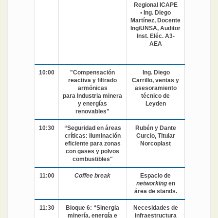
Regional ICAPE
• Ing. Diego
Martínez, Docente
Ing/UNSA, Auditor
Inst. Eléc. A3-
AEA
10:00
"Compensación
Ing. Diego
reactiva y filtrado
Carrillo, ventas y
armónicas
asesoramiento
para Industria minera
técnico de
y energías
Leyden
renovables"
10:30
“Seguridad en áreas
Rubén y Dante
críticas: Iluminación
Curcio, Titular
eficiente para zonas
Norcoplast
con gases y polvos
combustibles"
11:00
Coffee break
Espacio de
networking
en
área de stands.
11:30
Bloque 6: “Sinergia
Necesidades de
minería, energía e
infraestructura