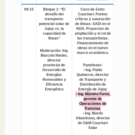
09:15
Bloque 1: “El
Caso de éxito:
desafío del
Cauchari. Puntos
transporte:
críticos y saturación
potencial solar de
de líneas: SADI en el
Jujuy vs. la
NOA. Proyectos de
capacidad de
ampliación y el rol de
líneas”
las transportistas.
Financiamiento de
obras en el nuevo
Moderación: Ing.
marco económico.
Marcelo Nieder,
director
provincial de
Panelistas:
Desarrollo de
• Ing. Pablo
Energías
Quinteros, director
Renovables y
de Transporte y
Eficiencia
Distribución de
Energética
Energía de Jujuy
• Ing. Máximo Forns,
gerente de
Operaciones de
Transnoa
• Ing. Martín
Altamirano, director
de O&M Cauchari
Solar