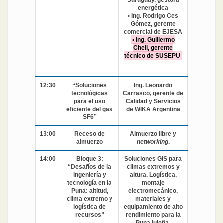
energética
• Ing. Rodrigo Ces
Gómez, gerente
comercial de EJESA
• Ing. Guillermo
Cheli, gerente
técnico de SUSEPU
12:30
“Soluciones
Ing. Leonardo
tecnológicas
Carrasco, gerente de
para el uso
Calidad y Servicios
eficiente del gas
de WIKA Argentina
SF6”
13:00
Receso de
Almuerzo libre y
almuerzo
networking
.
14:00
Bloque 3:
Soluciones GIS para
“Desafíos de la
climas extremos y
ingeniería y
altura. Logística,
tecnología en la
montaje
Puna: altitud,
electromecánico,
clima extremo y
materiales y
logística de
equipamiento de alto
recursos”
rendimiento para la
Puna jujeña.