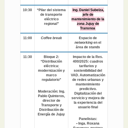
10:30
“Pilar del sistema
Ing. Daniel Subelza,
de transporte
jefe de
eléctrico
mantenimiento de la
regional”
zona Jujuy de
Transnoa
11:00
Coffee break
Espacio de
networking
en el
área de stands
11:30
Bloque 2:
Impacto de la Res.
“Distribución
400/2025: cuadros
eléctrica:
tarifarios y
modernización y
sostenibilidad del
marco
VAD. Automatización
regulatorio”
de redes urbanas y
mantenimiento
predictivo.
Moderación: Ing.
Digitalización del
Pablo Quinteros,
servicio y mejora de
director de
la experiencia del
Transporte y
usuario final
Distribución de
Energía de Jujuy
Panelistas:
• Inga. Roxana
Suruguay, gestora