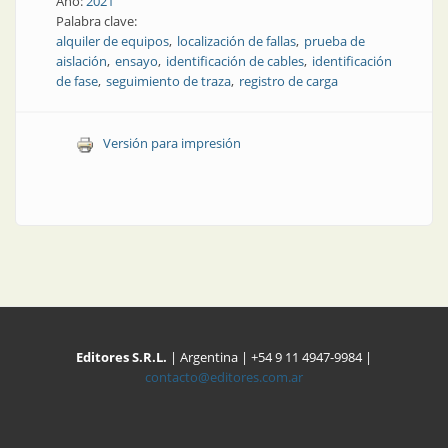
Año:
2021
Palabra clave:
alquiler de equipos
localización de fallas
prueba de
aislación
ensayo
identificación de cables
identificación
de fase
seguimiento de traza
registro de carga
Versión para impresión
Editores S.R.L.
| Argentina | +54 9 11 4947-9984 |
contacto@editores.com.ar