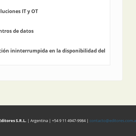
luciones IT y OT
ntros de datos
ción ininterrumpida en la disponibilidad del
Editores S.R.L.
| Argentina | +54 9 11 4947-9984 |
contacto@editores.com.a