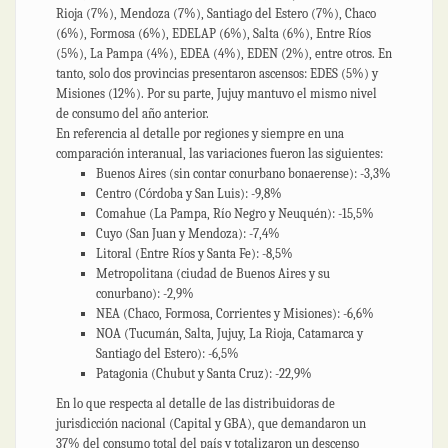
Rioja (7%), Mendoza (7%), Santiago del Estero (7%), Chaco
(6%), Formosa (6%), EDELAP (6%), Salta (6%), Entre Ríos
(5%), La Pampa (4%), EDEA (4%), EDEN (2%), entre otros. En
tanto, solo dos provincias presentaron ascensos: EDES (5%) y
Misiones (12%). Por su parte, Jujuy mantuvo el mismo nivel
de consumo del año anterior.
En referencia al detalle por regiones y siempre en una
comparación interanual, las variaciones fueron las siguientes:
Buenos Aires (sin contar conurbano bonaerense): -3,3%
Centro (Córdoba y San Luis): -9,8%
Comahue (La Pampa, Río Negro y Neuquén): -15,5%
Cuyo (San Juan y Mendoza): -7,4%
Litoral (Entre Ríos y Santa Fe): -8,5%
Metropolitana (ciudad de Buenos Aires y su
conurbano): -2,9%
NEA (Chaco, Formosa, Corrientes y Misiones): -6,6%
NOA (Tucumán, Salta, Jujuy, La Rioja, Catamarca y
Santiago del Estero): -6,5%
Patagonia (Chubut y Santa Cruz): -22,9%
En lo que respecta al detalle de las distribuidoras de
jurisdicción nacional (Capital y GBA), que demandaron un
37% del consumo total del país y totalizaron un descenso