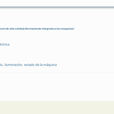
ion-de-alta-calidad-directamente-integrada-a-las-maquinas/
éctrica
do
iluminación
estado de la máquina