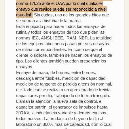
norma 17025 ante el OAA por lo cual cualquier
ensayo que realice puede ser reconocido a nivel
mundial.
Sin dudas, uno de los grandes hitos que
se suman a la historia de la marca.
Está equipado para hacer todos los ensayos de
rutina y todos los ensayos de tipo que piden las
normas IEC, ANSI, IEEE, IRAM, NBR. La totalidad
de los equipos fabricados pasan por sus ensayos
de rutina correspondientes. En caso de que el
cliente lo solicite, también se hacen los ensayos de
tipo. Los clientes también pueden presenciar los
ensayos.
Ensayo de masa, de bornes, entre bornes,
descarga entre fusibles, medición de capacidad,
medición de tangente de pérdida a tensión nominal,
etc. todo eso se realiza a un aproximado de treinta
capacitores por día, trabajando de forma tranquila.
Llaman la atención la nueva sala de control, el
capacitor patrón, el generador de impulsos hasta
300 kV, la inductancia variable y demás equipos,
todos nuevos. La mudanza de Leyden le dio al
laboratorio un 300% más de capacidad, con lo cual