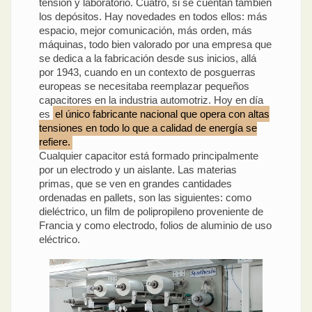
tensión y laboratorio. Cuatro, si se cuentan también
los depósitos. Hay novedades en todos ellos: más
espacio, mejor comunicación, más orden, más
máquinas, todo bien valorado por una empresa que
se dedica a la fabricación desde sus inicios, allá
por 1943, cuando en un contexto de posguerras
europeas se necesitaba reemplazar pequeños
capacitores en la industria automotriz. Hoy en día
es
el único fabricante nacional que opera con altas
tensiones en todo lo que a calidad de energía se
refiere.
Cualquier capacitor está formado principalmente
por un electrodo y un aislante. Las materias
primas, que se ven en grandes cantidades
ordenadas en pallets, son las siguientes: como
dieléctrico, un film de polipropileno proveniente de
Francia y como electrodo, folios de aluminio de uso
eléctrico.