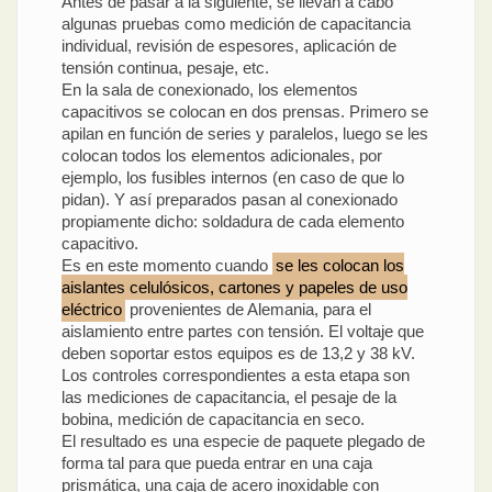
Antes de pasar a la siguiente, se llevan a cabo
algunas pruebas como medición de capacitancia
individual, revisión de espesores, aplicación de
tensión continua, pesaje, etc.
En la sala de conexionado, los elementos
capacitivos se colocan en dos prensas. Primero se
apilan en función de series y paralelos, luego se les
colocan todos los elementos adicionales, por
ejemplo, los fusibles internos (en caso de que lo
pidan). Y así preparados pasan al conexionado
propiamente dicho: soldadura de cada elemento
capacitivo.
Es en este momento cuando
se les colocan los
aislantes celulósicos, cartones y papeles de uso
eléctrico
provenientes de Alemania, para el
aislamiento entre partes con tensión. El voltaje que
deben soportar estos equipos es de 13,2 y 38 kV.
Los controles correspondientes a esta etapa son
las mediciones de capacitancia, el pesaje de la
bobina, medición de capacitancia en seco.
El resultado es una especie de paquete plegado de
forma tal para que pueda entrar en una caja
prismática, una caja de acero inoxidable con