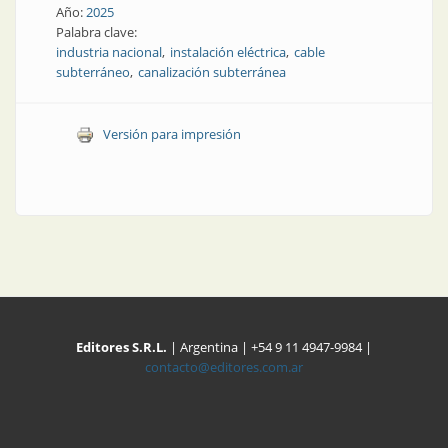
Año:
2025
Palabra clave:
industria nacional
instalación eléctrica
cable
subterráneo
canalización subterránea
Versión para impresión
Editores S.R.L.
| Argentina | +54 9 11 4947-9984 |
contacto@editores.com.ar