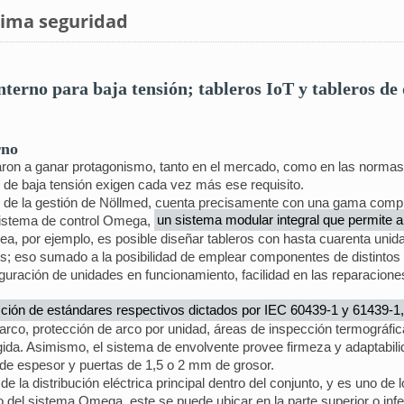
xima seguridad
erno para baja tensión; tableros IoT y tableros de 
rno
ron a ganar protagonismo, tanto en el mercado, como en las normas,
s de baja tensión exigen cada vez más ese requisito.
 de la gestión de Nöllmed, cuenta precisamente con una gama comple
 sistema de control Omega,
un sistema modular integral que permite a
ea, por ejemplo, es posible diseñar tableros con hasta cuarenta uni
des; eso sumado a la posibilidad de emplear componentes de distintos 
iguración de unidades en funcionamiento, facilidad en las reparacione
cción de estándares respectivos dictados por IEC 60439-1 y 61439-1,
 arco, protección de arco por unidad, áreas de inspección termográf
gida. Asimismo, el sistema de envolvente provee firmeza y adaptabilid
 de espesor y puertas de 1,5 o 2 mm de grosor.
e la distribución eléctrica principal dentro del conjunto, y es uno de
o del sistema Omega, este se puede ubicar en la parte superior o infer