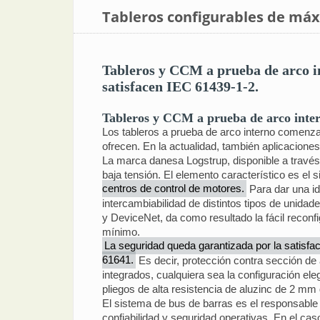
Tableros configurables de má
Tableros y CCM a prueba de arco int
satisfacen IEC 61439-1-2.
Tableros y CCM a prueba de arco inte
Los tableros a prueba de arco interno comenza
ofrecen. En la actualidad, también aplicacione
La marca danesa Logstrup, disponible a través
baja tensión. El elemento característico es el
centros de control de motores.
Para dar una id
intercambiabilidad de distintos tipos de unida
y DeviceNet, da como resultado la fácil reconf
mínimo.
La seguridad queda garantizada por la satisfa
61641.
Es decir, protección contra sección de
integrados, cualquiera sea la configuración ele
pliegos de alta resistencia de aluzinc de 2 mm
El sistema de bus de barras es el responsable d
confiabilidad y seguridad operativas. En el cas