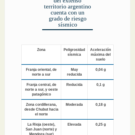
del extenso
territorio argentino
cuenta con un
grado de riesgo
sísmico
Zona
Peligrosidad
Aceleración
sísmica
máxima del
suelo
Franja oriental, de
Muy
0,04 g
norte a sur
reducida
Franja central, de
Reducida
0,1 g
norte a sur, y oeste
patagónico
Zona cordillerana,
Moderada
0,18 g
desde Chubut hacia
el norte
La Rioja (oeste),
Elevada
0,25 g
San Juan (norte) y
Mendoza (sur)