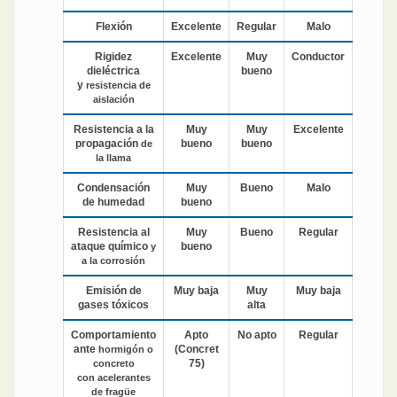
Flexión
Excelente
Regular
Malo
Rigidez
Excelente
Muy
Conductor
dieléctrica
bueno
y
resistencia de
aislación
Resistencia a la
Muy
Muy
Excelente
propagación
bueno
bueno
de
la llama
Condensación
Muy
Bueno
Malo
de humedad
bueno
Resistencia al
Muy
Bueno
Regular
ataque químico
bueno
y
a la corrosión
Emisión de
Muy baja
Muy
Muy baja
gases tóxicos
alta
Comportamiento
Apto
No apto
Regular
ante
(Concret
hormigón o
75)
concreto
con
acelerantes
de fragüe