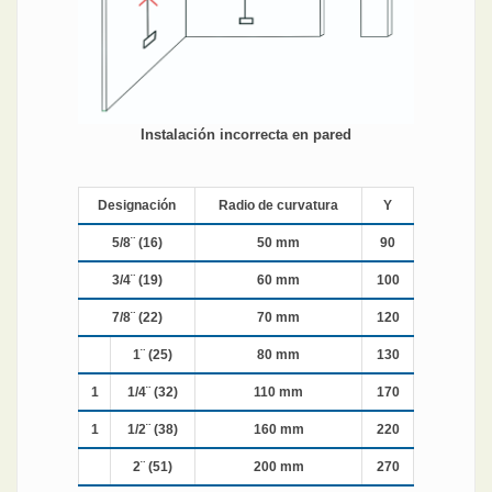
Instalación incorrecta en pared
Designación
Radio de curvatura
Y
5/8¨ (16)
50 mm
90
3/4¨ (19)
60 mm
100
7/8¨ (22)
70 mm
120
1¨ (25)
80 mm
130
1
1/4¨ (32)
110 mm
170
1
1/2¨ (38)
160 mm
220
2¨ (51)
200 mm
270