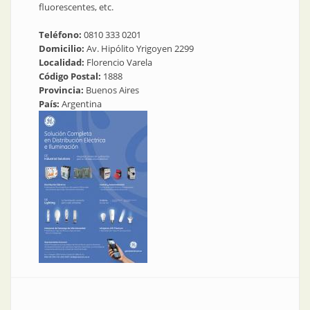
fluorescentes, etc.
Teléfono:
0810 333 0201
Domicilio:
Av. Hipólito Yrigoyen 2299
Localidad:
Florencio Varela
Código Postal:
1888
Provincia:
Buenos Aires
País:
Argentina