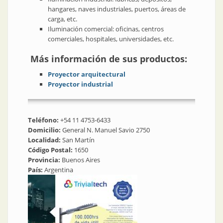
hangares, naves industriales, puertos, áreas de
carga, etc.
Iluminación comercial: oficinas, centros
comerciales, hospitales, universidades, etc.
Más información de sus productos:
Proyector arquitectural
Proyector industrial
Teléfono:
+54 11 4753-6433
Domicilio:
General N. Manuel Savio 2750
Localidad:
San Martín
Código Postal:
1650
Provincia:
Buenos Aires
País:
Argentina