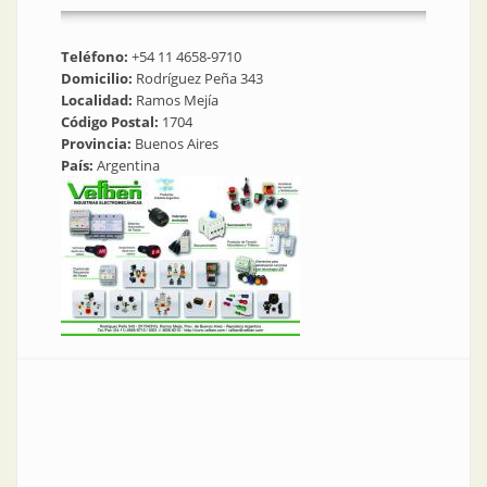
Teléfono:
+54 11 4658-9710
Domicilio:
Rodríguez Peña 343
Localidad:
Ramos Mejía
Código Postal:
1704
Provincia:
Buenos Aires
País:
Argentina