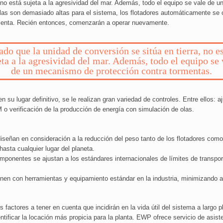
, no está sujeta a la agresividad del mar. Además, todo el equipo se vale de
olas son demasiado altas para el sistema, los flotadores automáticamente se 
rmenta. Recién entonces, comenzarán a operar nuevamente.
do que la unidad de conversión se sitúa en tierra, no e
eta a la agresividad del mar. Además, todo el equipo se 
de un mecanismo de protección contra tormentas.
n su lugar definitivo, se le realizan gran variedad de controles. Entre ellos: 
M o verificación de la producción de energía con simulación de olas.
señan en consideración a la reducción del peso tanto de los flotadores como 
hasta cualquier lugar del planeta.
onentes se ajustan a los estándares internacionales de límites de transporte, 
nen con herramientas y equipamiento estándar en la industria, minimizando a
factores a tener en cuenta que incidirán en la vida útil del sistema a largo p
ificar la locación más propicia para la planta. EWP ofrece servicio de asiste