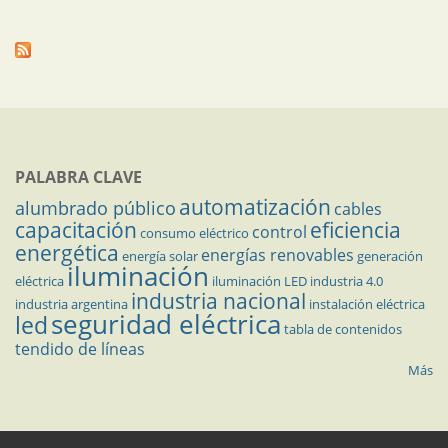
PALABRA CLAVE
automatización
alumbrado público
cables
capacitación
eficiencia
control
consumo eléctrico
energética
energías renovables
energía solar
generación
iluminación
eléctrica
iluminación LED
industria 4.0
industria nacional
industria argentina
instalación eléctrica
seguridad eléctrica
led
tabla de contenidos
tendido de líneas
Más