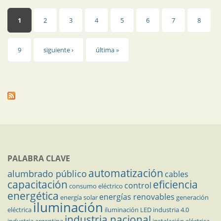
Páginas
1
2
3
4
5
6
7
8
9
siguiente ›
última »
PALABRA CLAVE
automatización
alumbrado público
cables
capacitación
eficiencia
control
consumo eléctrico
energética
energías renovables
energía solar
generación
iluminación
eléctrica
iluminación LED
industria 4.0
industria nacional