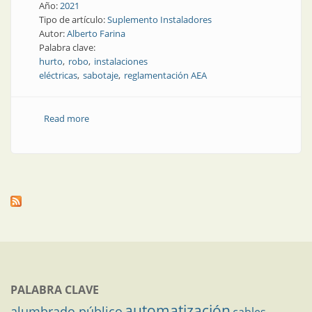
Año:
2021
Tipo de artículo:
Suplemento Instaladores
Autor:
Alberto Farina
Palabra clave:
hurto
robo
instalaciones
eléctricas
sabotaje
reglamentación AEA
Read more
about Ejecución de obras de los sistemas eléctricos
PALABRA CLAVE
automatización
alumbrado público