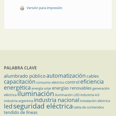
Versión para impresión
PALABRA CLAVE
automatización
alumbrado público
cables
capacitación
eficiencia
control
consumo eléctrico
energética
energías renovables
energía solar
generación
iluminación
eléctrica
iluminación LED
industria 4.0
industria nacional
industria argentina
instalación eléctrica
seguridad eléctrica
led
tabla de contenidos
tendido de líneas