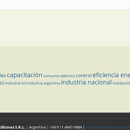
capacitación
eficiencia en
les
control
consumo eléctrico
industria nacional
LED
industria 4.0
industria argentina
instalació
Editores S.R.L.
| Argentina | +54 9 11 4947-9984 |
contacto@editores.com.a