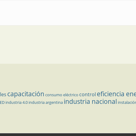
ridad eléctrica en los ambientes de trabajo
capacitación
eficiencia en
les
control
consumo eléctrico
industria nacional
LED
industria 4.0
industria argentina
instalació