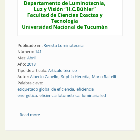
Departamento de Luminotecnia,
Luz y Visión “H.C.Bühler”
Facultad de Ciencias Exactas y
Tecnología
Universidad Nacional de Tucumán
Publicado en:
Revista Luminotecnia
Número:
141
Mes:
Abril
Año:
2018
Tipo de artículo:
Artículo técnico
Autor:
Alberto Cabello
Sophía Heredia
Mario Raitelli
Palabra clave:
etiquetado global de eficiencia
eficiencia
energética
eficiencia fotométrica
luminaria led
Read more
about Nota técnica | Propuesta de etiquetado global
de eficiencia energética y fotométrica de luminarias
led para interiores