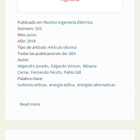
Publicado en:
Revista Ingeniería Eléctrica
Número:
332
Mes:
Junio
Año:
2018
Tipo de artículo:
Artículo técnico
Todas las publicaciones de:
GEA
Autor:
Alejandro Jurado
Edgardo Vinson
Bibiana
Cerne
Fernando Nicchi
Pablo Gill
Palabra clave:
turbinas eólicas
energía eólica
energías alternativas
Read more
about Revista AEA | Factor de capacidad de turbinas
eólicas en Argentina