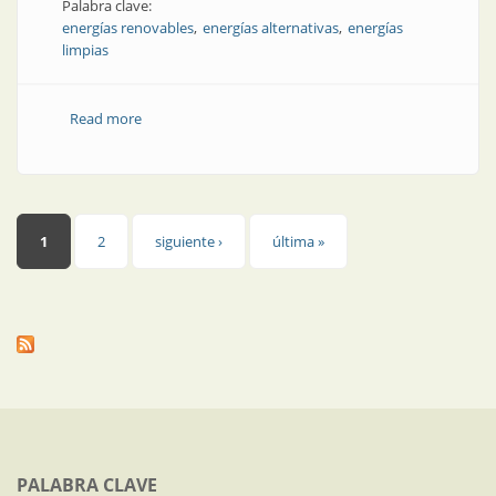
Palabra clave:
energías renovables
energías alternativas
energías
limpias
Read more
about Energías renovables | Viento y energía:
protagonistas de su exposición
Páginas
1
2
siguiente ›
última »
PALABRA CLAVE