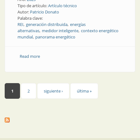
Tipo de artículo:
Artículo técnico
Autor:
Patricio Donato
Palabra clave:
REI
generación distribuida
energías
alternativas
medidor inteligente
contexto energético
mundial
panorama energético
Read more
about Redes eléctricas inteligentes en contexto
Páginas
1
2
siguiente ›
última »