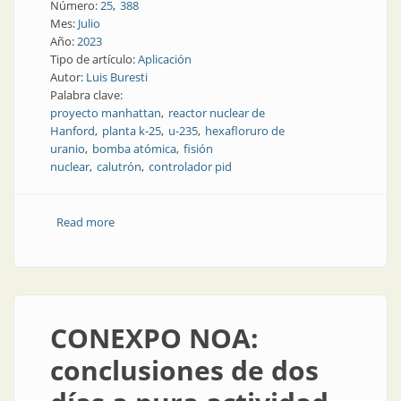
Número:
25
388
Mes:
Julio
Año:
2023
Tipo de artículo:
Aplicación
Autor:
Luis Buresti
Palabra clave:
proyecto manhattan
reactor nuclear de
Hanford
planta k-25
u-235
hexafloruro de
uranio
bomba atómica
fisión
nuclear
calutrón
controlador pid
Read more
about “Las chicas PID” o “The calutron girls”
CONEXPO NOA:
conclusiones de dos