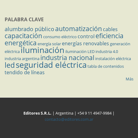
PALABRA CLAVE
automatización
alumbrado público
cables
capacitación
eficiencia
control
consumo eléctrico
energética
energías renovables
energía solar
generación
iluminación
eléctrica
iluminación LED
industria 4.0
industria nacional
industria argentina
instalación eléctrica
seguridad eléctrica
led
tabla de contenidos
tendido de líneas
Más
Editores S.R.L.
| Argentina | +54 9 11 4947-9984 |
contacto@editores.com.ar