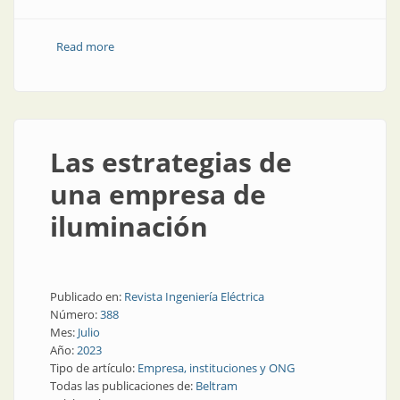
Read more
about “Les presentamos los módulos toma cargador
USB-A (estándar) y USB-C de Jeluz: una solución
práctica y conveniente”
Las estrategias de
una empresa de
iluminación
Publicado en:
Revista Ingeniería Eléctrica
Número:
388
Mes:
Julio
Año:
2023
Tipo de artículo:
Empresa, instituciones y ONG
Todas las publicaciones de:
Beltram