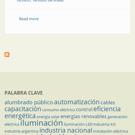
tensión
tendido de líneas
Read more
about IMSA: experta en conducción de energía
PALABRA CLAVE
automatización
alumbrado público
cables
capacitación
eficiencia
control
consumo eléctrico
energética
energías renovables
energía solar
generación
iluminación
eléctrica
iluminación LED
industria 4.0
industria nacional
industria argentina
instalación eléctrica