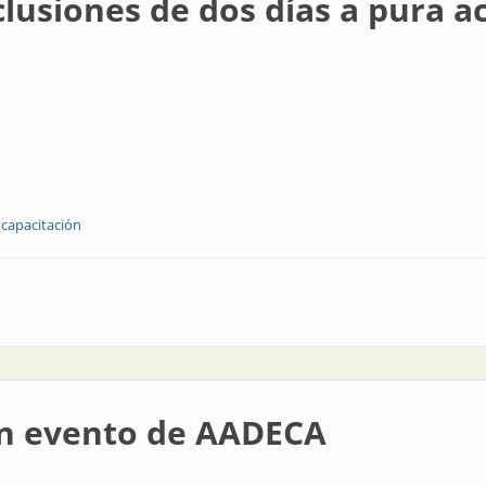
siones de dos días a pura ac
capacitación
os días a pura actividad
ran evento de AADECA