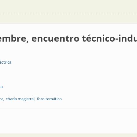
mbre, encuentro técnico-indu
éctrica
ca
ca
charla magistral
foro temático
tro técnico-industrial