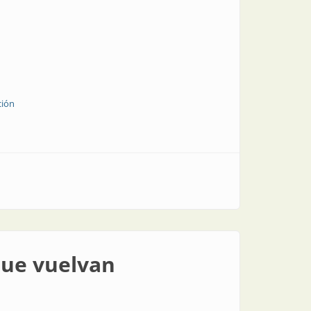
ción
que vuelvan