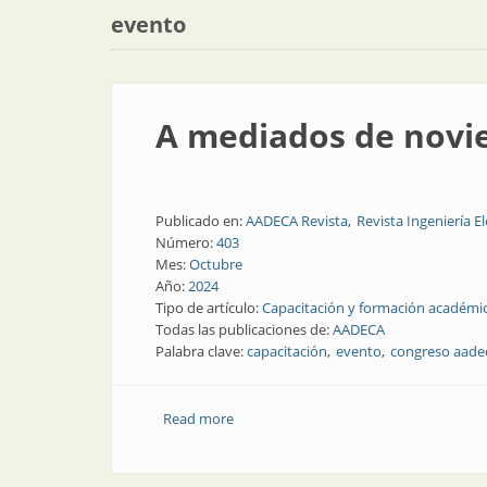
evento
A mediados de novie
Publicado en:
AADECA Revista
Revista Ingeniería El
Número:
403
Mes:
Octubre
Año:
2024
Tipo de artículo:
Capacitación y formación académi
Todas las publicaciones de:
AADECA
Palabra clave:
capacitación
evento
congreso aade
Read more
about A mediados de noviembre, encuen