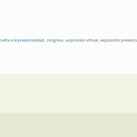
vuelta a la presencialidad
congreso
exposición virtual
exposición presenci
empresas quieren que vuelvan