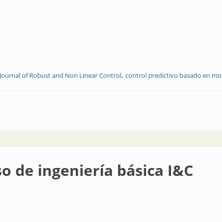
Journal of Robust and Non Linear Control
control predictivo basado en mo
obre machine learning y control predictivo basado en modelos
so de ingeniería básica I&C