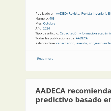
Publicado en:
AADECA Revista
Revista Ingeniería El
Número:
403
Mes:
Octubre
Año:
2024
Tipo de artículo:
Capacitación y formación académi
Todas las publicaciones de:
AADECA
Palabra clave:
capacitación
evento
congreso aade
Read more
about A mediados de noviembre, encuen
AADECA recomienda u
predictivo basado 