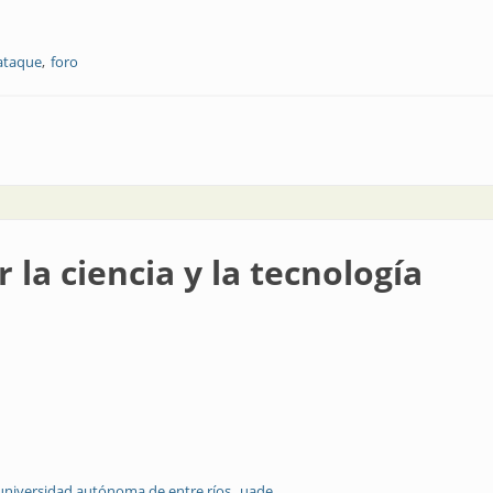
ataque
foro
ca
la ciencia y la tecnología
universidad autónoma de entre ríos
uade