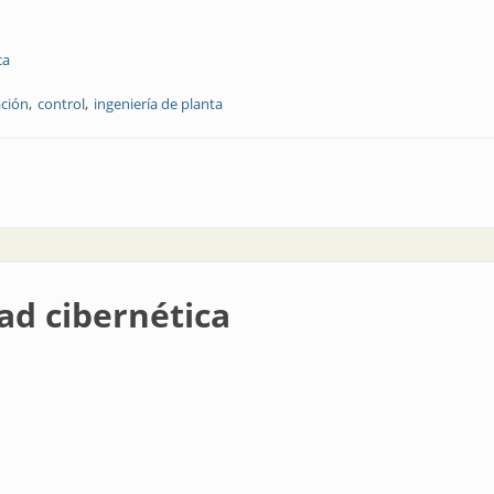
ca
ción
control
ingeniería de planta
ría básica I&C
ad cibernética