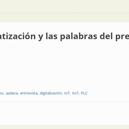
tización y las palabras del pr
mo
aadeca
entrevista
digitalización
IoT
IIoT
PLC
s palabras del presidente