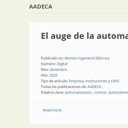
AADECA
El auge de la automa
Publicado en:
Revista Ingeniería Eléctrica
Número:
Digital
Mes:
Diciembre
Año:
2025
Tipo de artículo:
Empresa, instituciones y ONG
Todas las publicaciones de:
AADECA
Palabra clave:
automatización
control
automatis
Read more
about El auge de la automatización y la