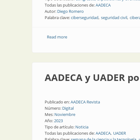
Todas las publicaciones de:
AADECA
Autor:
Diego Romero
Palabra clave:
ciberseguridad
seguridad civil
ciber
Read more
about AADECA y la seguridad cibernéti
AADECA y UADER por 
Publicado en:
AADECA Revista
Número:
Digital
Mes:
Noviembre
Año:
2023
Tipo de artículo:
Noticia
Todas las publicaciones de:
AADECA
UADER
Palabra clave:
semana de la ciencia y la tecnología