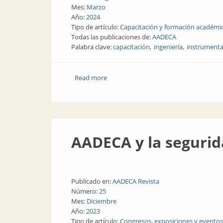
Mes:
Marzo
Año:
2024
Tipo de artículo:
Capacitación y formación académi
Todas las publicaciones de:
AADECA
Palabra clave:
capacitación
ingeniería
instrumenta
Read more
about De abril a junio: curso de ingenie
AADECA y la segurid
Publicado en:
AADECA Revista
Número:
25
Mes:
Diciembre
Año:
2023
Tipo de artículo:
Congresos, exposiciones y eventos