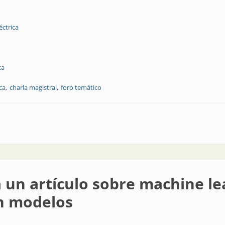
éctrica
ca
ca
charla magistral
foro temático
tro técnico-industrial
n artículo sobre machine lea
en modelos