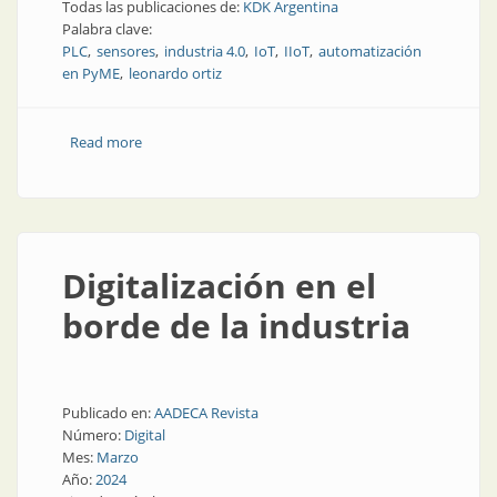
Todas las publicaciones de:
KDK Argentina
Palabra clave:
PLC
sensores
industria 4.0
IoT
IIoT
automatización
en PyME
leonardo ortiz
Read more
about Industria 4.0 en Argentina: cinco áreas clave
para avanzar con impacto real
Digitalización en el
borde de la industria
Publicado en:
AADECA Revista
Número:
Digital
Mes:
Marzo
Año:
2024