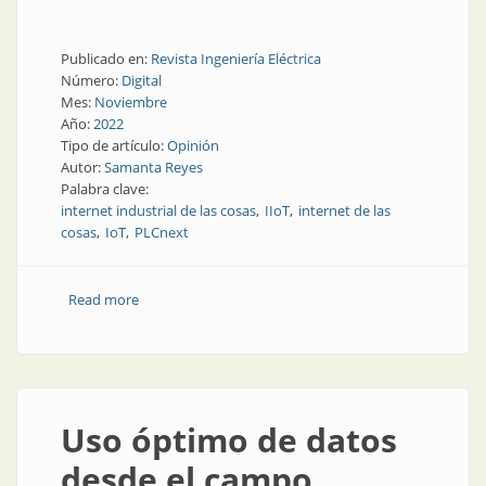
Publicado en:
Revista Ingeniería Eléctrica
Número:
Digital
Mes:
Noviembre
Año:
2022
Tipo de artículo:
Opinión
Autor:
Samanta Reyes
Palabra clave:
internet industrial de las cosas
IIoT
internet de las
cosas
IoT
PLCnext
Read more
about Tu equipamiento tiene un montón para
decirte, si tenés forma de escucharlo
Uso óptimo de datos
desde el campo