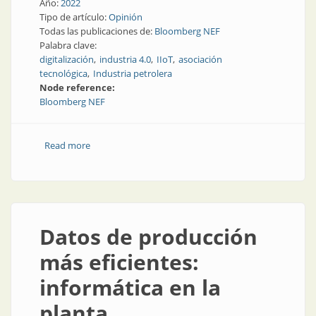
Año:
2022
Tipo de artículo:
Opinión
Todas las publicaciones de:
Bloomberg NEF
Palabra clave:
digitalización
industria 4.0
IIoT
asociación
tecnológica
Industria petrolera
Node reference:
Bloomberg NEF
Read more
about ¿Será la digitalización la mayor ventaja
competitiva para las petroleras?
Datos de producción
más eficientes:
informática en la
planta