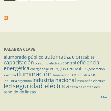
PALABRA CLAVE
automatización
alumbrado público
cables
capacitación
eficiencia
control
consumo eléctrico
energética
energías renovables
energía solar
generación
iluminación
eléctrica
iluminación LED
industria 4.0
industria nacional
industria argentina
instalación eléctrica
seguridad eléctrica
led
tabla de contenidos
tendido de líneas
Más