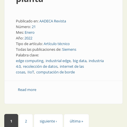
Publicado en:
AADECA Revista
Número:
21
Mes:
Enero
Año:
2022
Tipo de artículo:
Artículo técnico
Todas las publicaciones de:
Siemens
Palabra clave:
edge computing
industrial edge
big data
industria
4.0
recolección de datos
internet de las
cosas
IIoT
computación de borde
Read more
about Datos de producción más eficientes:
informática en la planta
Páginas
1
2
siguiente ›
última »