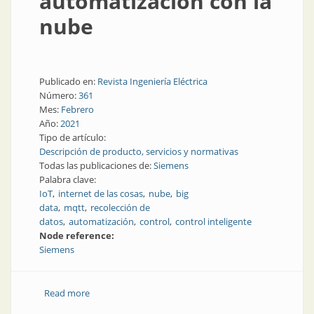
automatización con la
nube
Publicado en:
Revista Ingeniería Eléctrica
Número:
361
Mes:
Febrero
Año:
2021
Tipo de artículo:
Descripción de producto, servicios y normativas
Todas las publicaciones de:
Siemens
Palabra clave:
IoT
internet de las cosas
nube
big
data
mqtt
recolección de
datos
automatización
control
control inteligente
Node reference:
Siemens
Read more
about Cómo conectar la plataforma de
automatización con la nube