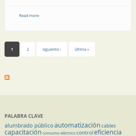
Read more
about Producto | Nueva herramienta para crear
reportes accesibles
Páginas
1
2
siguiente ›
última »
PALABRA CLAVE
automatización
alumbrado público
cables
capacitación
eficiencia
control
consumo eléctrico