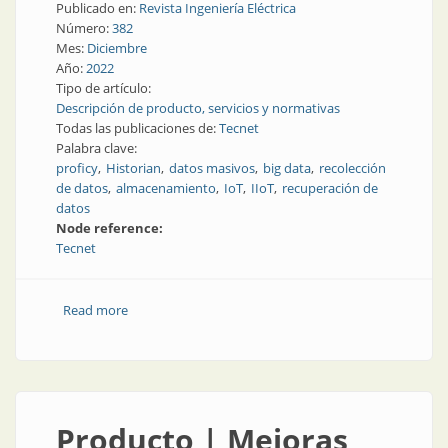
Publicado en:
Revista Ingeniería Eléctrica
Número:
382
Mes:
Diciembre
Año:
2022
Tipo de artículo:
Descripción de producto, servicios y normativas
Todas las publicaciones de:
Tecnet
Palabra clave:
proficy
Historian
datos masivos
big data
recolección
de datos
almacenamiento
IoT
IIoT
recuperación de
datos
Node reference:
Tecnet
Read more
about Recolección masiva de datos
Producto | Mejoras