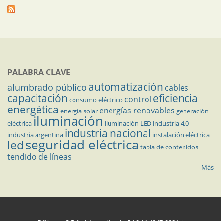
PALABRA CLAVE
automatización
alumbrado público
cables
capacitación
eficiencia
control
consumo eléctrico
energética
energías renovables
energía solar
generación
iluminación
eléctrica
iluminación LED
industria 4.0
industria nacional
industria argentina
instalación eléctrica
seguridad eléctrica
led
tabla de contenidos
tendido de líneas
Más