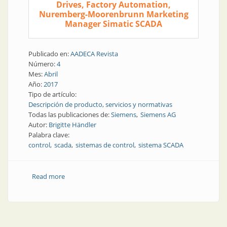
Drives, Factory Automation,
Nuremberg-Moorenbrunn Marketing
Manager Simatic SCADA
Publicado en:
AADECA Revista
Número:
4
Mes:
Abril
Año:
2017
Tipo de artículo:
Descripción de producto, servicios y normativas
Todas las publicaciones de:
Siemens
Siemens AG
Autor:
Brigitte Händler
Palabra clave:
control
scada
sistemas de control
sistema SCADA
Read more
about SCADA | Sistema SCADA más confiable y
seguro