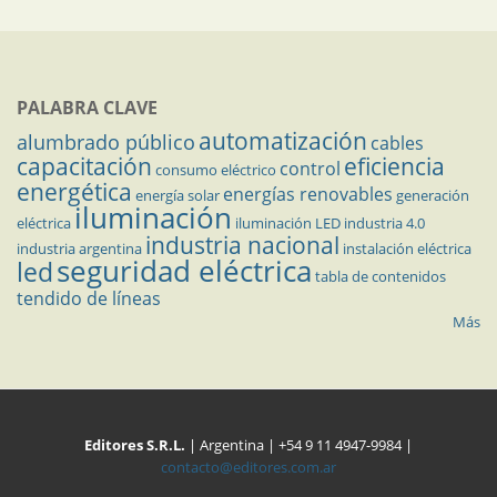
PALABRA CLAVE
automatización
alumbrado público
cables
capacitación
eficiencia
control
consumo eléctrico
energética
energías renovables
energía solar
generación
iluminación
eléctrica
iluminación LED
industria 4.0
industria nacional
industria argentina
instalación eléctrica
seguridad eléctrica
led
tabla de contenidos
tendido de líneas
Más
Editores S.R.L.
| Argentina | +54 9 11 4947-9984 |
contacto@editores.com.ar