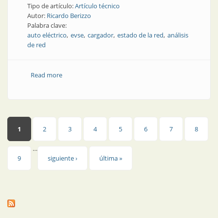
Tipo de artículo:
Artículo técnico
Autor:
Ricardo Berizzo
Palabra clave:
auto eléctrico
evse
cargador
estado de la red
análisis
de red
Read more
about Los cargadores que vienen con el auto,
¿analizan el estado de la red eléctrica?
Páginas
1
2
3
4
5
6
7
8
…
9
siguiente ›
última »