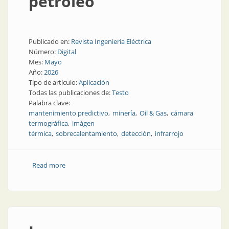
petróleo
Publicado en:
Revista Ingeniería Eléctrica
Número:
Digital
Mes:
Mayo
Año:
2026
Tipo de artículo:
Aplicación
Todas las publicaciones de:
Testo
Palabra clave:
mantenimiento predictivo
minería
Oil & Gas
cámara
termográfica
imágen
térmica
sobrecalentamiento
detección
infrarrojo
Read more
about Termografía en minería, gas y petróleo