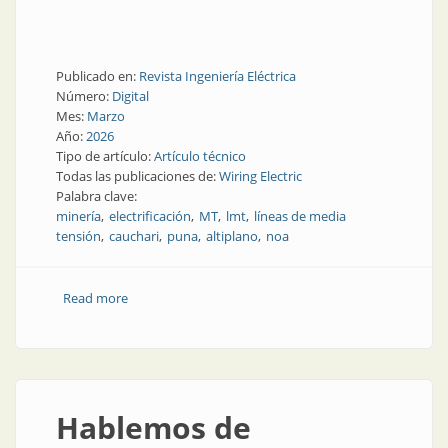
Publicado en:
Revista Ingeniería Eléctrica
Número:
Digital
Mes:
Marzo
Año:
2026
Tipo de artículo:
Artículo técnico
Todas las publicaciones de:
Wiring Electric
Palabra clave:
minería
electrificación
MT
lmt
líneas de media
tensión
cauchari
puna
altiplano
noa
Read more
about Criterios para el diseño de redes eléctricas de
media tensión en la puna
Hablemos de