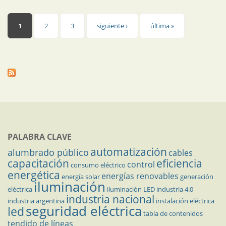
Páginas
1
2
3
siguiente ›
última »
PALABRA CLAVE
automatización
alumbrado público
cables
capacitación
eficiencia
control
consumo eléctrico
energética
energías renovables
energía solar
generación
iluminación
eléctrica
iluminación LED
industria 4.0
industria nacional
industria argentina
instalación eléctrica
seguridad eléctrica
led
tabla de contenidos
tendido de líneas