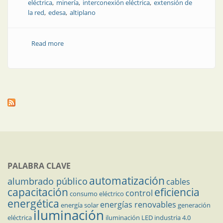
eléctrica
minería
interconexión eléctrica
extensión de
la red
edesa
altiplano
Read more
about Desafíos regulatorios y de recursos humanos
en la puna
PALABRA CLAVE
automatización
alumbrado público
cables
capacitación
eficiencia
control
consumo eléctrico
energética
energías renovables
energía solar
generación
iluminación
eléctrica
iluminación LED
industria 4.0