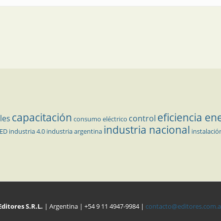
capacitación
eficiencia en
les
control
consumo eléctrico
industria nacional
LED
industria 4.0
industria argentina
instalació
Editores S.R.L.
| Argentina | +54 9 11 4947-9984 |
contacto@editores.com.a