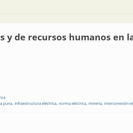
os y de recursos humanos en l
rica
la puna
infraestructura eléctrica
norma eléctrica
minería
interconexión el
rsos humanos en la puna