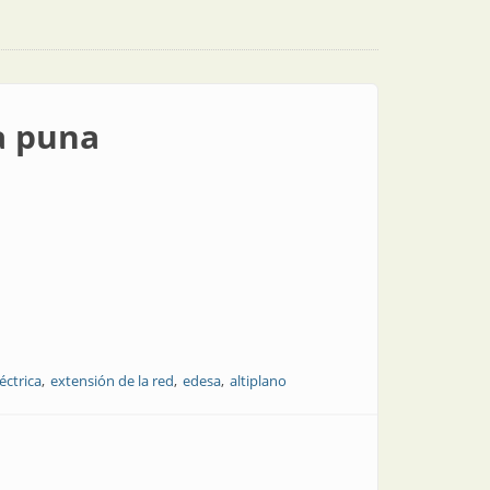
a puna
éctrica
extensión de la red
edesa
altiplano