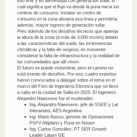
650 MW y es alimentada con generación solar, lo
cual significa que el flujo va desde la puna hacia los
centros de consumo. Instalar un centro de
consumo en la zona aliviaría esa línea y permitiría,
además, mayor ingreso de generación solar.
Pero además de los desafíos técnicos que apareja
la altura de la zona (a más de 3.000 msnm) debido
a las características del suelo, las inclemencias
climáticas y la falta de oxígeno, es menester
considerar la falta de infraestructura y la realidad de
las comunidades que allí viven.
El futuro se puede vislumbrar, pero el camino no
está exento de desafíos. Por eso, cuatro expertos
fueron convocados a dialogar sobre el tema en el
marco del Foro de Ingeniería Eléctrica que se llevó
a cabo en la ciudad de Salta en 2025. El ingeniero
Alejandro Naessens fue el moderador:
Ing. Alejandro Naessens, jefe de SSEE y Lat
Interandes, AES Argentina
Ing. Mario Basso, gerente de Operaciones
PSFV Altiplano y Puna en Neoen
Ing. Carlos González, PT SER Growth
Leader Latam GE