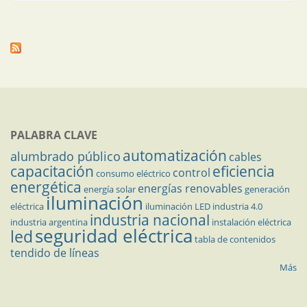
PALABRA CLAVE
automatización
alumbrado público
cables
capacitación
eficiencia
control
consumo eléctrico
energética
energías renovables
energía solar
generación
iluminación
eléctrica
iluminación LED
industria 4.0
industria nacional
industria argentina
instalación eléctrica
seguridad eléctrica
led
tabla de contenidos
tendido de líneas
Más