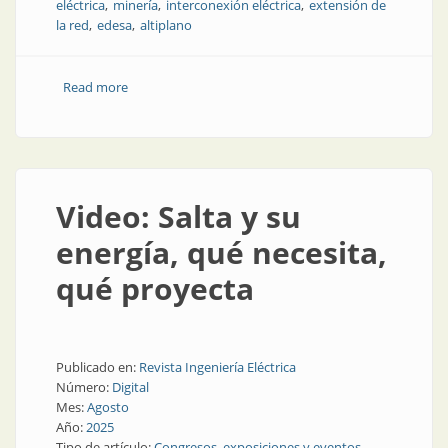
eléctrica
minería
interconexión eléctrica
extensión de
la red
edesa
altiplano
Read more
about Desafíos regulatorios y de recursos humanos
en la puna
Video: Salta y su
energía, qué necesita,
qué proyecta
Publicado en:
Revista Ingeniería Eléctrica
Número:
Digital
Mes:
Agosto
Año:
2025
Tipo de artículo:
Congresos, exposiciones y eventos