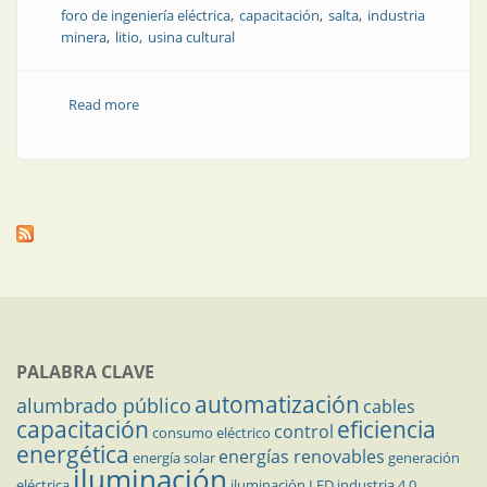
foro de ingeniería eléctrica
capacitación
salta
industria
minera
litio
usina cultural
Read more
about En septiembre, en Salta: gran evento de
energía
PALABRA CLAVE
automatización
alumbrado público
cables
capacitación
eficiencia
control
consumo eléctrico
energética
energías renovables
energía solar
generación
iluminación
eléctrica
iluminación LED
industria 4.0