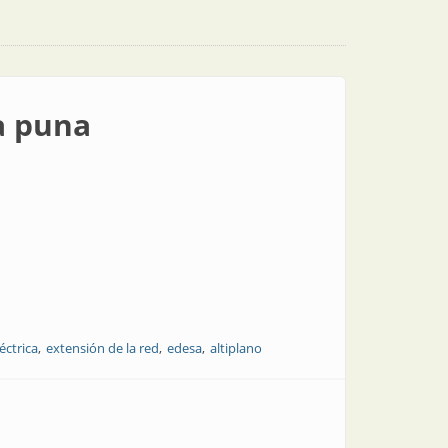
a puna
éctrica
extensión de la red
edesa
altiplano