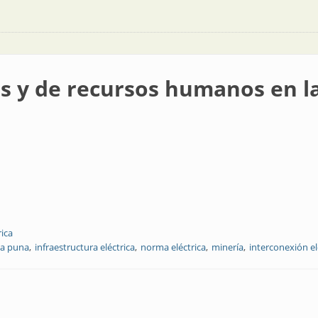
os y de recursos humanos en l
rica
la puna
infraestructura eléctrica
norma eléctrica
minería
interconexión el
rsos humanos en la puna