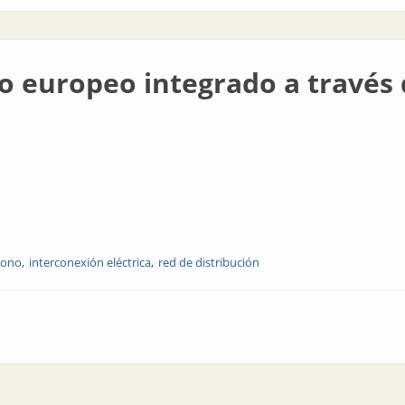
o europeo integrado a través 
bono
interconexión eléctrica
red de distribución
egrado a través de la interconexión