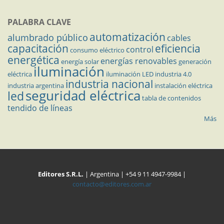
PALABRA CLAVE
automatización
alumbrado público
cables
capacitación
eficiencia
control
consumo eléctrico
energética
energías renovables
energía solar
generación
iluminación
eléctrica
iluminación LED
industria 4.0
industria nacional
industria argentina
instalación eléctrica
seguridad eléctrica
led
tabla de contenidos
tendido de líneas
Más
Editores S.R.L.
| Argentina | +54 9 11 4947-9984 |
contacto@editores.com.ar