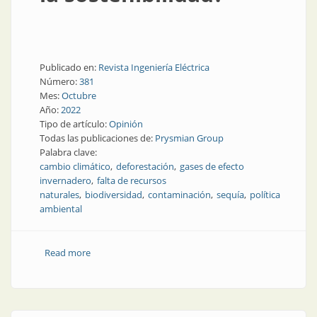
Publicado en:
Revista Ingeniería Eléctrica
Número:
381
Mes:
Octubre
Año:
2022
Tipo de artículo:
Opinión
Todas las publicaciones de:
Prysmian Group
Palabra clave:
cambio climático
deforestación
gases de efecto
invernadero
falta de recursos
naturales
biodiversidad
contaminación
sequía
política
ambiental
Read more
about ¿Cuáles son las grandes amenazas a la
sostenibilidad?