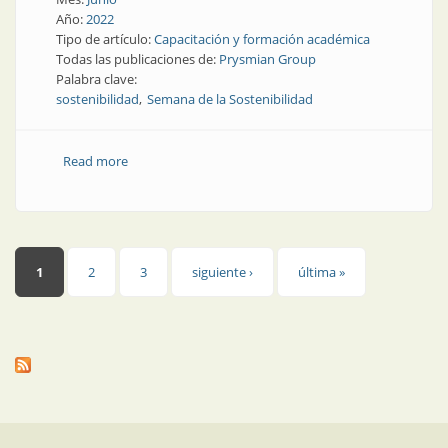
Año:
2022
Tipo de artículo:
Capacitación y formación académica
Todas las publicaciones de:
Prysmian Group
Palabra clave:
sostenibilidad
Semana de la Sostenibilidad
Read more
about Hablemos de sostenibilidad, Prysmian Group
invita
Páginas
1
2
3
siguiente ›
última »