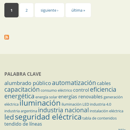
Páginas
1
2
siguiente ›
última »
PALABRA CLAVE
automatización
alumbrado público
cables
capacitación
eficiencia
control
consumo eléctrico
energética
energías renovables
energía solar
generación
iluminación
eléctrica
iluminación LED
industria 4.0
industria nacional
industria argentina
instalación eléctrica
seguridad eléctrica
led
tabla de contenidos
tendido de líneas