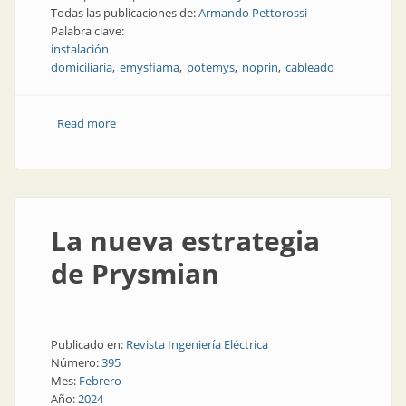
Todas las publicaciones de:
Armando Pettorossi
Palabra clave:
instalación
domiciliaria
emysfiama
potemys
noprin
cableado
Read more
about Instalaciones domiciliarias: cables y
conductores
La nueva estrategia
de Prysmian
Publicado en:
Revista Ingeniería Eléctrica
Número:
395
Mes:
Febrero
Año:
2024