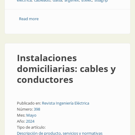
eléctrica
cableado
daisa
argeflex
Etelec
sisagrip
Read more
about Todo lo necesario para hacer conexiones
eléctricas
Instalaciones
domiciliarias: cables y
conductores
Publicado en:
Revista Ingeniería Eléctrica
Número:
398
Mes:
Mayo
Año:
2024
Tipo de artículo:
Descripción de producto, servicios y normativas