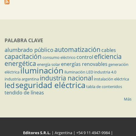
PALABRA CLAVE
automatización
alumbrado público
cables
capacitación
eficiencia
control
consumo eléctrico
energética
energías renovables
energía solar
generación
iluminación
eléctrica
iluminación LED
industria 4.0
industria nacional
industria argentina
instalación eléctrica
seguridad eléctrica
led
tabla de contenidos
tendido de líneas
Más
Editores S.R.L.
| Argentina | +54 9 11 4947-9984 |