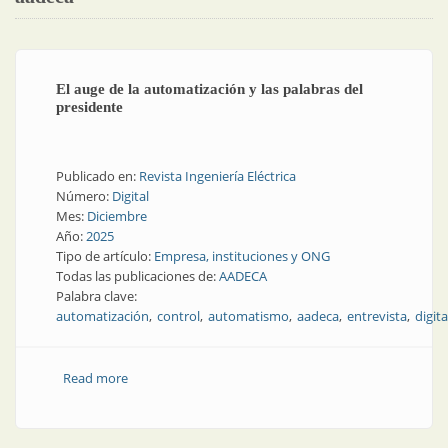
El auge de la automatización y las palabras del
presidente
Publicado en:
Revista Ingeniería Eléctrica
Número:
Digital
Mes:
Diciembre
Año:
2025
Tipo de artículo:
Empresa, instituciones y ONG
Todas las publicaciones de:
AADECA
Palabra clave:
automatización
control
automatismo
aadeca
entrevista
digita
Read more
about El auge de la automatización y las palabras del
presidente