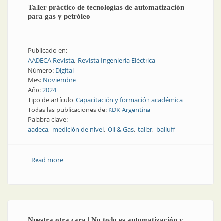
Taller práctico de tecnologías de automatización
para gas y petróleo
Publicado en:
AADECA Revista
Revista Ingeniería Eléctrica
Número:
Digital
Mes:
Noviembre
Año:
2024
Tipo de artículo:
Capacitación y formación académica
Todas las publicaciones de:
KDK Argentina
Palabra clave:
aadeca
medición de nivel
Oil & Gas
taller
balluff
Read more
about Taller práctico de tecnologías de
automatización para gas y petróleo
Nuestra otra cara | No todo es automatización y