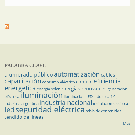
PALABRA CLAVE
automatización
alumbrado público
cables
capacitación
eficiencia
control
consumo eléctrico
energética
energías renovables
energía solar
generación
iluminación
eléctrica
iluminación LED
industria 4.0
industria nacional
industria argentina
instalación eléctrica
seguridad eléctrica
led
tabla de contenidos
tendido de líneas
Más