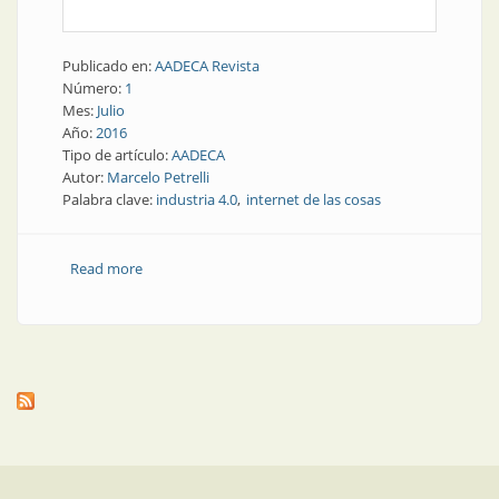
Publicado en:
AADECA Revista
Número:
1
Mes:
Julio
Año:
2016
Tipo de artículo:
AADECA
Autor:
Marcelo Petrelli
Palabra clave:
industria 4.0
internet de las cosas
Read more
about Presente y futuro | Internet de las cosas cada
vez más cerca del piso de planta