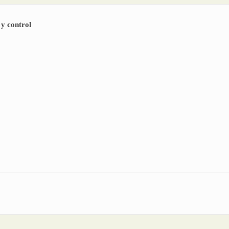
 y control
utomatización y control