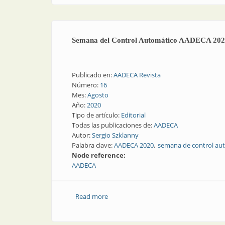
Semana del Control Automático AADECA 20
Publicado en:
AADECA Revista
Número:
16
Mes:
Agosto
Año:
2020
Tipo de artículo:
Editorial
Todas las publicaciones de:
AADECA
Autor:
Sergio Szklanny
Palabra clave:
AADECA 2020
semana de control au
Node reference:
AADECA
Read more
about Semana del Control Automático