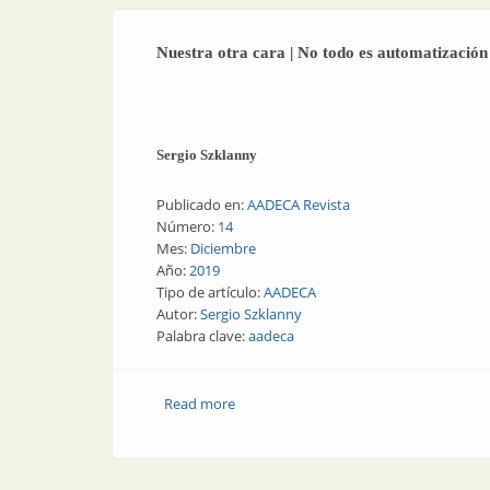
Nuestra otra cara | No todo es automatización
Sergio Szklanny
Publicado en:
AADECA Revista
Número:
14
Mes:
Diciembre
Año:
2019
Tipo de artículo:
AADECA
Autor:
Sergio Szklanny
Palabra clave:
aadeca
Read more
about Nuestra otra cara | No todo es a