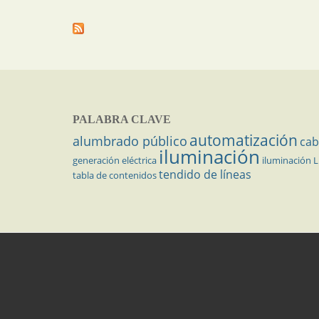
PALABRA CLAVE
automatización
alumbrado público
cab
iluminación
generación eléctrica
iluminación 
tendido de líneas
tabla de contenidos