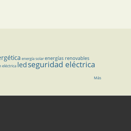
ergética
energías renovables
energía solar
seguridad eléctrica
led
n eléctrica
Más