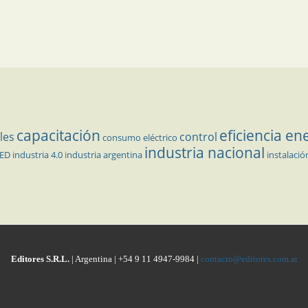
capacitación
eficiencia en
les
control
consumo eléctrico
industria nacional
LED
industria 4.0
industria argentina
instalació
Editores S.R.L.
| Argentina | +54 9 11 4947-9984 |
contacto@editores.com.ar