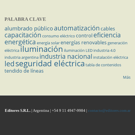
PALABRA CLAVE
automatización
alumbrado público
cables
capacitación
eficiencia
control
consumo eléctrico
energética
energías renovables
energía solar
generación
iluminación
eléctrica
iluminación LED
industria 4.0
industria nacional
industria argentina
instalación eléctrica
seguridad eléctrica
led
tabla de contenidos
tendido de líneas
Más
Editores S.R.L.
| Argentina | +54 9 11 4947-9984 |
contacto@editores.com.ar