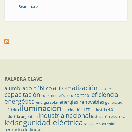
Read more
about En Córdoba, automatización industrial en
acción
PALABRA CLAVE
automatización
alumbrado público
cables
capacitación
eficiencia
control
consumo eléctrico
energética
energías renovables
energía solar
generación
iluminación
eléctrica
iluminación LED
industria 4.0
industria nacional
industria argentina
instalación eléctrica
seguridad eléctrica
led
tabla de contenidos
tendido de líneas