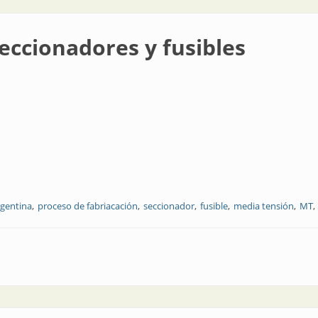
seccionadores y fusibles
rgentina
proceso de fabriacación
seccionador
fusible
media tensión
MT
 y fusibles