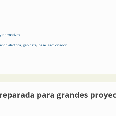
 y normativas
ación eléctrica
gabinete
base
seccionador
 confiables
preparada para grandes proye