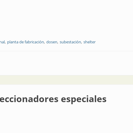
nal
planta de fabricación
dosen
subestación
shelter
ra grandes proyectos
eccionadores especiales