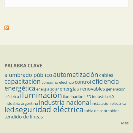
PALABRA CLAVE
automatización
alumbrado público
cables
capacitación
eficiencia
control
consumo eléctrico
energética
energías renovables
energía solar
generación
iluminación
eléctrica
iluminación LED
industria 4.0
industria nacional
industria argentina
instalación eléctrica
seguridad eléctrica
led
tabla de contenidos
tendido de líneas
Más